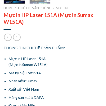
HOME
/
THIẾT BỊ VĂN PHÒNG
/
MỰC IN
Mực in HP Laser 151A (Mực in Sumax
W151A)
THÔNG TIN CHI TIẾT SẢN PHẨM:
Mực in HP Laser 151A
(Mực in Sumax W151A)
Mã ký hiệu: W151A
Nhãn hiệu: Sumax
Xuất xứ: Việt Nam
Hãng sản xuất: DAPA
Đơn vị tính: Hộp