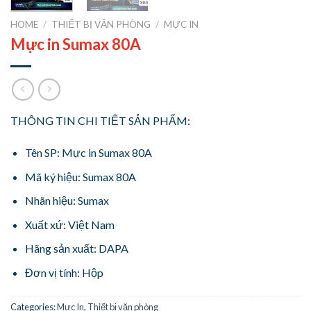
HOME
/
THIẾT BỊ VĂN PHÒNG
/
MỰC IN
Mực in Sumax 80A
THÔNG TIN CHI TIẾT SẢN PHẨM:
Tên SP: Mực in Sumax 80A
Mã ký hiệu: Sumax 80A
Nhãn hiệu: Sumax
Xuất xứ: Việt Nam
Hãng sản xuất: DAPA
Đơn vị tính: Hộp
Categories:
Mực In
,
Thiết bị văn phòng