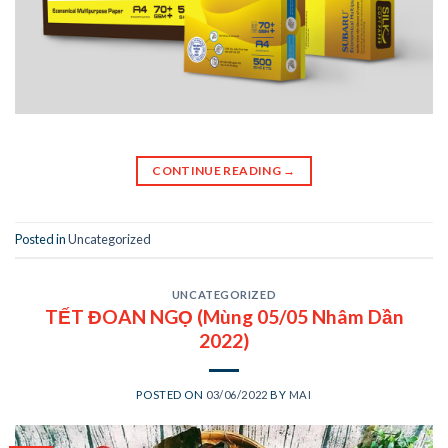
CONTINUE READING
→
Posted in
Uncategorized
UNCATEGORIZED
TẾT ĐOAN NGỌ (Mùng 05/05 Nhâm Dần
2022)
POSTED ON
03/06/2022
BY
MAI