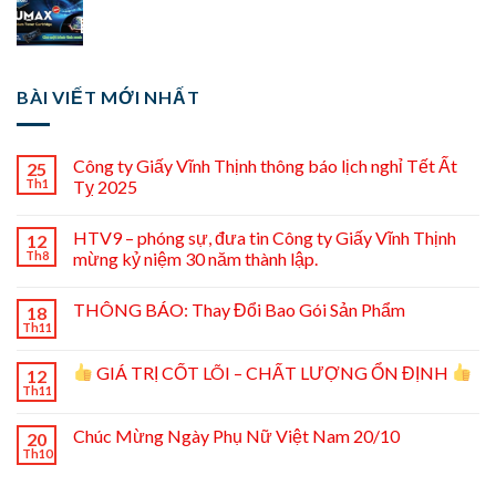
BÀI VIẾT MỚI NHẤT
Công ty Giấy Vĩnh Thịnh thông báo lịch nghỉ Tết Ất
25
Th1
Tỵ 2025
HTV9 – phóng sự, đưa tin Công ty Giấy Vĩnh Thịnh
12
Th8
mừng kỷ niệm 30 năm thành lập.
THÔNG BÁO: Thay Đổi Bao Gói Sản Phẩm
18
Th11
GIÁ TRỊ CỐT LÕI – CHẤT LƯỢNG ỔN ĐỊNH
12
Th11
Chúc Mừng Ngày Phụ Nữ Việt Nam 20/10
20
Th10