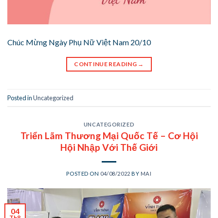
Chúc Mừng Ngày Phụ Nữ Việt Nam 20/10
CONTINUE READING
→
Posted in
Uncategorized
UNCATEGORIZED
Triển Lãm Thương Mại Quốc Tế – Cơ Hội
Hội Nhập Với Thế Giới
POSTED ON
04/08/2022
BY
MAI
04
Th8