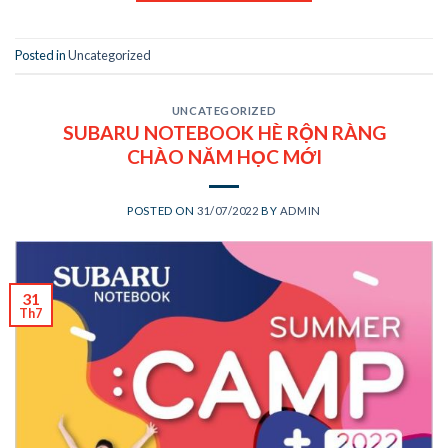
Posted in
Uncategorized
UNCATEGORIZED
SUBARU NOTEBOOK HÈ RỘN RÀNG
CHÀO NĂM HỌC MỚI
POSTED ON
31/07/2022
BY
ADMIN
31
Th7