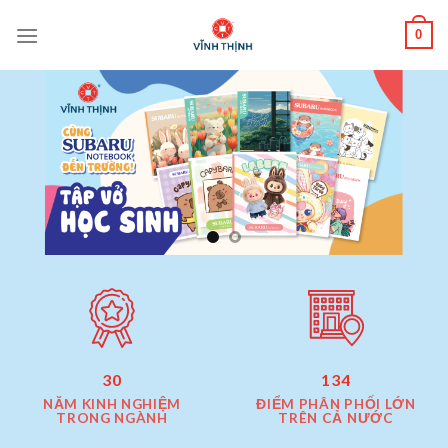
Skip
0
to
content
30
134
NĂM KINH NGHIỆM
ĐIỂM PHÂN PHỐI LỚN
TRONG NGÀNH
TRÊN CẢ NƯỚC