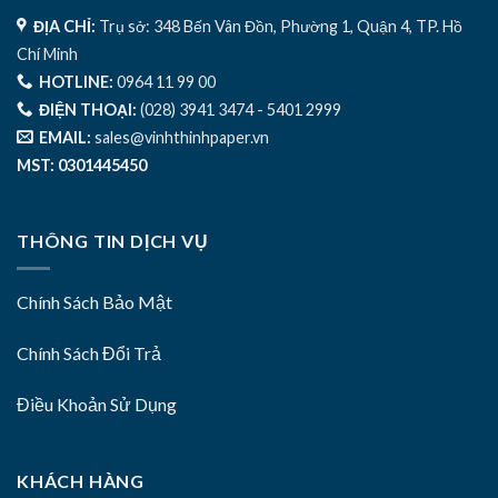
ĐỊA CHỈ:
Trụ sở: 348 Bến Vân Đồn, Phường 1, Quận 4, TP. Hồ
Chí Minh
HOTLINE:
0964 11 99 00
ĐIỆN THOẠI:
(028) 3941 3474 - 5401 2999
EMAIL:
sales@vinhthinhpaper.vn
MST: 0301445450
THÔNG TIN DỊCH VỤ
Chính Sách Bảo Mật
Chính Sách Đổi Trả
Điều Khoản Sử Dụng
KHÁCH HÀNG