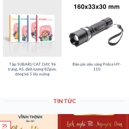
Tập SUBARU CAT DAY, 96
Đèn pin siêu sáng Police HY-
trang, A5, định lượng 82gsm,
110
dòng kẻ 5 ôly vuông
TIN TỨC
25
Th1