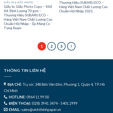
Thương Hiệu SUBARU ECO –
GIẤY IN & GIẤY PHOTO
Giấy In, Giấy Photo Copy – Khổ
Hàng Việt Nam Chất Lượng Cao
A4, Định Lượng 70 gsm –
Chuẩn Hội Nhập 2021.
Thương Hiệu SUBARU ECO –
Hàng Việt Nam Chất Lượng Cao
Chuẩn Hội Nhập – Ép Màng Co
Từng Ream
1
2
3
THÔNG TIN LIÊN HỆ
ĐỊA CHỈ:
Trụ sở: 348 Bến Vân Đồn, Phường 1, Quận 4, TP. Hồ
Chí Minh
HOTLINE:
0964 11 99 00
ĐIỆN THOẠI:
(028) 3941 3474 - 5401 2999
EMAIL:
sales@vinhthinhpaper.vn