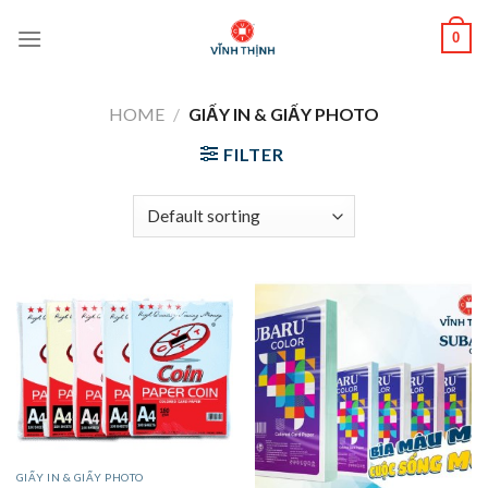
Skip
0
to
content
HOME
/
GIẤY IN & GIẤY PHOTO
FILTER
GIẤY IN & GIẤY PHOTO