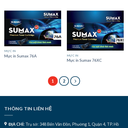
MỰC IN
MỰC IN
Mực in Sumax 76A
Mực in Sumax 76XC
1
2
THÔNG TIN LIÊN HỆ
ĐỊA CHỈ:
Trụ sở: 348 Bến Vân Đồn, Phường 1, Quận 4, TP. Hồ