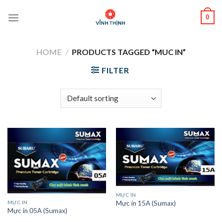
Skip
0
to
content
HOME
/
PRODUCTS TAGGED “MUC IN”
FILTER
MỰC IN
MỰC IN
Mực in 15A (Sumax)
Mực in 05A (Sumax)