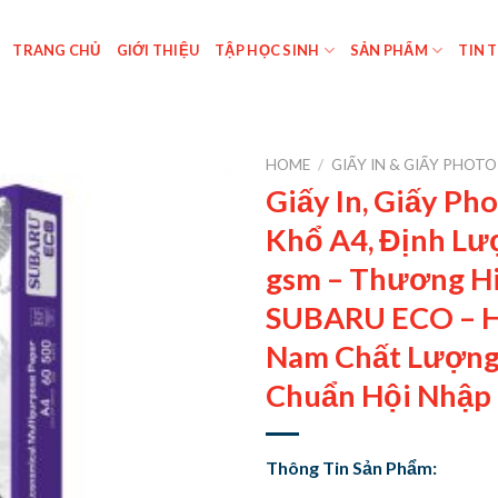
TRANG CHỦ
GIỚI THIỆU
TẬP HỌC SINH
SẢN PHẨM
TIN 
HOME
/
GIẤY IN & GIẤY PHOTO
Giấy In, Giấy Ph
Khổ A4, Định Lư
gsm – Thương H
SUBARU ECO – H
Nam Chất Lượng
Chuẩn Hội Nhập 
Thông Tin Sản Phẩm: