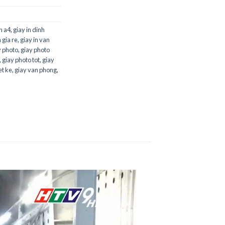
in a4
,
giay in dinh
n gia re
,
giay in van
 photo
,
giay photo
,
giay photo tot
,
giay
et ke
,
giay van phong
,