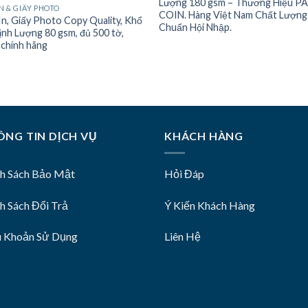
Lượng 180 gsm – Thương Hiệu P
IN & GIẤY PHOTO
COIN. Hàng Việt Nam Chất Lượng
In, Giấy Photo Copy Quality, Khổ
Chuẩn Hội Nhập.
ịnh Lượng 80 gsm, đủ 500 tờ,
chính hãng
NG TIN DỊCH VỤ
KHÁCH HÀNG
nh Sách Bảo Mật
Hỏi Đáp
h Sách Đổi Trả
Ý Kiến Khách Hàng
u Khoản Sử Dụng
Liên Hệ