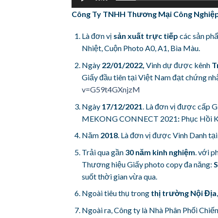
Công Ty TNHH Thương Mại Công Nghiệp 
Là đơn vị
sản xuất trực tiếp
các sản p
Nhiệt, Cuộn Photo A0, A1, Bìa Màu.
Ngày
22/01/2022,
Vinh dự được kênh
T
Giấy đầu tiên tại Việt Nam đạt chứng 
v=G59t4GXnjzM
Ngày
17/12/2021
. Là đơn vị được cấp 
MEKONG CONNECT 2021
:
Phục Hồi K
Năm
2018
. Là đơn vị được Vinh Danh tại
Trải qua gần
30 năm kinh nghiệm
. với 
Thương hiệu Giấy photo copy đa năng:
S
suốt thời gian vừa qua.
Ngoài tiêu thụ trong
thị trường Nội Địa
Ngoài ra, Công ty là Nhà Phân Phối Chiế