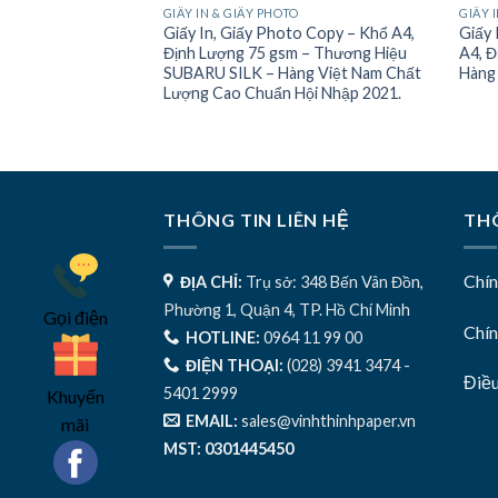
O
GIẤY IN & GIẤY PHOTO
GIẤY 
to Copy – Khổ A4,
Giấy In, Giấy Photo Copy – Khổ A4,
Giấy 
m – Thương Hiệu
Định Lượng 75 gsm – Thương Hiệu
A4, Đ
ng Việt Nam Chất
SUBARU SILK – Hàng Việt Nam Chất
Hàng 
Hội Nhập
Lượng Cao Chuẩn Hội Nhập 2021.
THÔNG TIN LIÊN HỆ
THÔ
Chí
ĐỊA CHỈ:
Trụ sở: 348 Bến Vân Đồn,
Phường 1, Quận 4, TP. Hồ Chí Minh
Gọi điện
Chín
HOTLINE:
0964 11 99 00
ĐIỆN THOẠI:
(028) 3941 3474 -
Điề
5401 2999
Khuyến
EMAIL:
sales@vinhthinhpaper.vn
mãi
MST: 0301445450