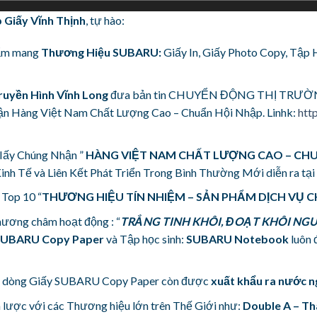
Giấy Vĩnh Thịnh
, tự hào:
hẩm mang
Thương Hiệu SUBARU:
Giấy In, Giấy Photo Copy, Tập 
ruyền Hình Vĩnh Long
đưa bản tin CHUYỂN ĐỘNG THỊ TRƯỜNG v
nhận Hàng Việt Nam Chất Lượng Cao – Chuẩn Hội Nhập. Linhk:
htt
GIấy Chúng Nhận ”
HÀNG VIỆT NAM CHẤT LƯỢNG CAO – CHU
inh Tế và Liên Kết Phát Triển Trong Bình Thường Mới diễn ra tại
 Top 10 “
THƯƠNG HIỆU TÍN NHIỆM – SẢN PHẨM DỊCH VỤ 
phương châm hoạt động : “
TRẮNG TINH KHÔI, ĐOẠT KHÔI NG
UBARU Copy Paper
và Tập học sinh:
SUBARU Notebook
luôn 
, dòng Giấy SUBARU Copy Paper còn được
xuất khẩu ra nước n
n lược với các Thương hiệu lớn trên Thế Giới như:
Double A – T