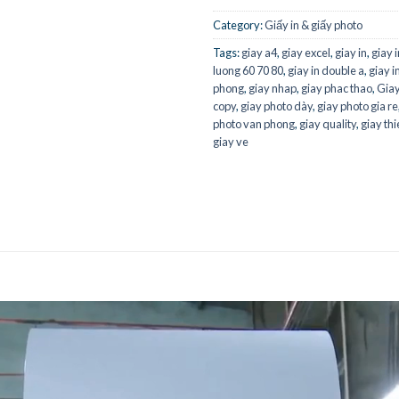
Category:
Giấy in & giấy photo
Tags:
giay a4
,
giay excel
,
giay in
,
giay 
luong 60 70 80
,
giay in double a
,
giay i
phong
,
giay nhap
,
giay phac thao
,
Giay
copy
,
giay photo dày
,
giay photo gia re
photo van phong
,
giay quality
,
giay thi
giay ve