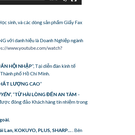
Học sinh, và các dòng sản phẩm Giấy Fax
ới danh hiệu là Doanh Nghiệp ngành
ps://www.youtube.com/watch?
ẨN HỘI NHẬP
“, Tại diễn đàn kinh tế
 Thành phố Hồ Chí Minh.
CHẤT LƯỢNG CAO
“
UYÊN
“, “
TỪ HÀI LÒNG ĐẾN AN TÂM
–
được đông đảo Khách hàng tín nhiệm trong
goài.
hái Lan, KOKUYO, PLUS, SHARP…
. Bên