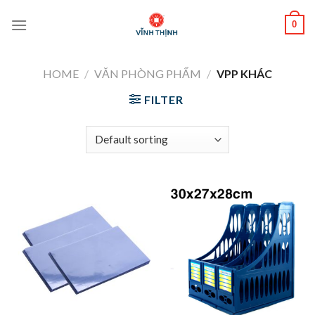
Skip
0
to
content
HOME
/
VĂN PHÒNG PHẨM
/
VPP KHÁC
FILTER