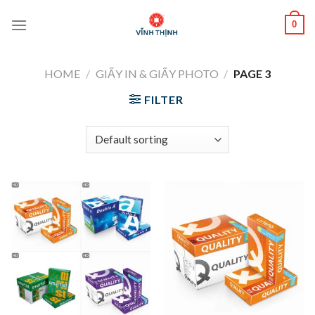
Skip
0
to
content
HOME
/
GIẤY IN & GIẤY PHOTO
/
PAGE 3
FILTER