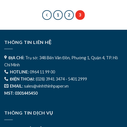
1
2
3
THÔNG TIN LIÊN HỆ
ĐỊA CHỈ:
Trụ sở: 348 Bến Vân Đồn, Phường 1, Quận 4, TP. Hồ
Chí Minh
HOTLINE:
0964 11 99 00
ĐIỆN THOẠI:
(028) 3941 3474 - 5401 2999
EMAIL:
sales@vinhthinhpaper.vn
MST: 0301445450
THÔNG TIN DỊCH VỤ