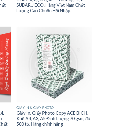
hất
SUBARU ECO. Hàng Việt Nam Chất
.
Lượng Cao Chuẩn Hội Nhập.
GIẤY IN & GIẤY PHOTO
A4,
Giấy In, Giấy Photo Copy ACE BICH,
u
Khổ A4, A3, A5 Định Lượng 70 gsm, đủ
Chất
500 tờ, Hàng chính hãng