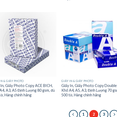
IN & GIẤY PHOTO
GIẤY IN & GIẤY PHOTO
 In, Giấy Photo Copy ACE BICH,
Giấy In, Giấy Photo Copy Double
A4, A3, A5 Định Lượng 80 gsm, đủ
Khổ A4, A5, A3, Định Lượng 70 gs
tờ, Hàng chính hãng
500 tờ, Hàng chính hãng
1
2
3