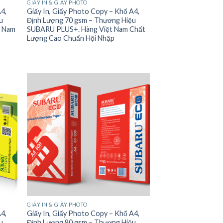
GIẤY IN & GIẤY PHOTO
A4,
Giấy In, Giấy Photo Copy – Khổ A4,
u
Định Lượng 70 gsm – Thương Hiệu
t Nam
SUBARU PLUS+. Hàng Việt Nam Chất
Lượng Cao Chuẩn Hội Nhập
GIẤY IN & GIẤY PHOTO
A4,
Giấy In, Giấy Photo Copy – Khổ A4,
u
Định Lượng 80 gsm – Thương Hiệu