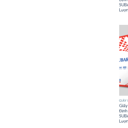
SUBA
Lượn
GIẤY 
Giấy
Định
SUBA
Lượn