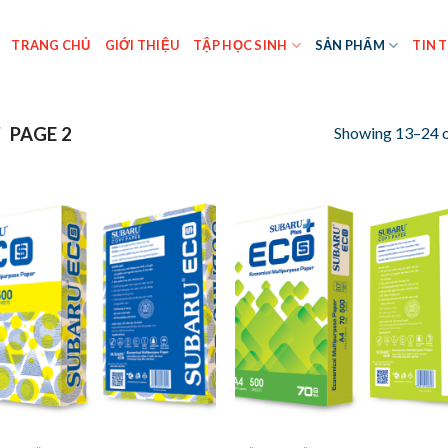
TRANG CHỦ
GIỚI THIỆU
TẬP HỌC SINH
SẢN PHẨM
TIN 
Showing 13–24 o
/
PAGE 2