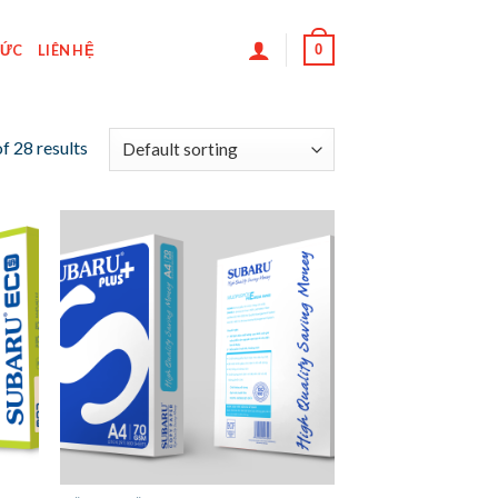
0
TỨC
LIÊN HỆ
f 28 results