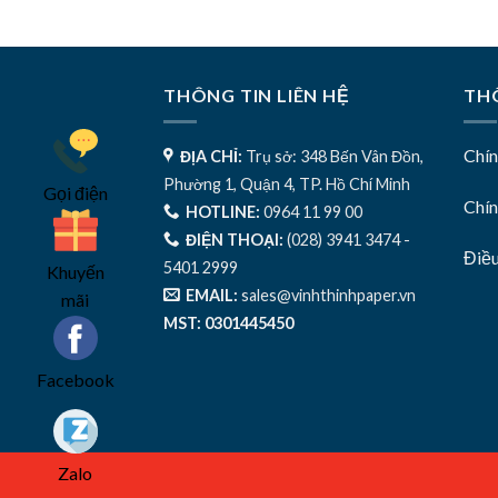
THÔNG TIN LIÊN HỆ
THÔ
Chí
ĐỊA CHỈ:
Trụ sở: 348 Bến Vân Đồn,
Phường 1, Quận 4, TP. Hồ Chí Minh
Gọi điện
Chín
HOTLINE:
0964 11 99 00
ĐIỆN THOẠI:
(028) 3941 3474 -
Điề
5401 2999
Khuyến
EMAIL:
sales@vinhthinhpaper.vn
mãi
MST: 0301445450
Facebook
Zalo