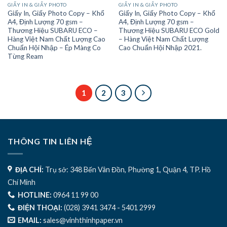
GIẤY IN & GIẤY PHOTO
GIẤY IN & GIẤY PHOTO
Giấy In, Giấy Photo Copy – Khổ
Giấy In, Giấy Photo Copy – Khổ
A4, Định Lượng 70 gsm –
A4, Định Lượng 70 gsm –
Thương Hiệu SUBARU ECO –
Thương Hiệu SUBARU ECO Gold
Hàng Việt Nam Chất Lượng Cao
– Hàng Việt Nam Chất Lượng
Chuẩn Hội Nhập – Ép Màng Co
Cao Chuẩn Hội Nhập 2021.
Từng Ream
1
2
3
THÔNG TIN LIÊN HỆ
ĐỊA CHỈ:
Trụ sở: 348 Bến Vân Đồn, Phường 1, Quận 4, TP. Hồ
Chí Minh
HOTLINE:
0964 11 99 00
ĐIỆN THOẠI:
(028) 3941 3474 - 5401 2999
EMAIL:
sales@vinhthinhpaper.vn