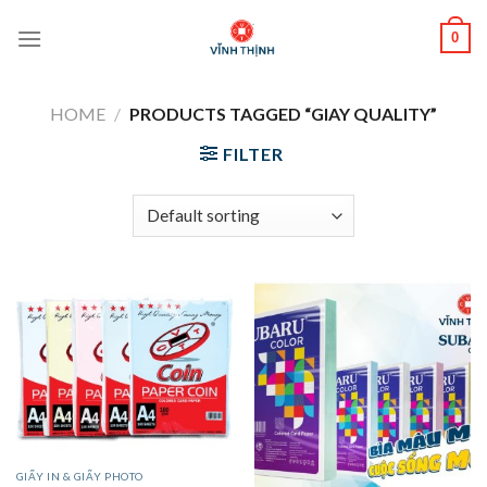
Skip
0
to
content
HOME
/
PRODUCTS TAGGED “GIAY QUALITY”
FILTER
GIẤY IN & GIẤY PHOTO