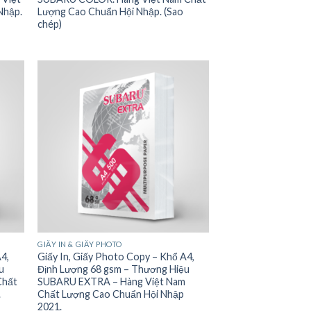
Nhập.
Lượng Cao Chuẩn Hội Nhập. (Sao
chép)
GIẤY IN & GIẤY PHOTO
A4,
Giấy In, Giấy Photo Copy – Khổ A4,
u
Định Lượng 68 gsm – Thương Hiệu
Chất
SUBARU EXTRA – Hàng Việt Nam
.
Chất Lượng Cao Chuẩn Hội Nhập
2021.