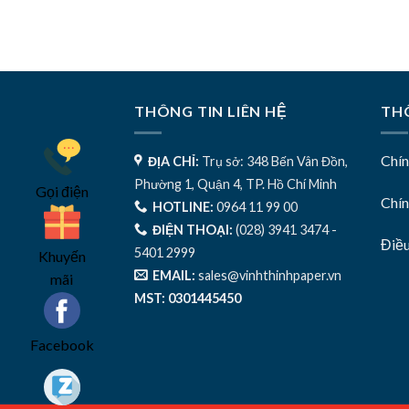
THÔNG TIN LIÊN HỆ
THÔ
Chí
ĐỊA CHỈ:
Trụ sở: 348 Bến Vân Đồn,
Phường 1, Quận 4, TP. Hồ Chí Minh
Gọi điện
Chín
HOTLINE:
0964 11 99 00
ĐIỆN THOẠI:
(028) 3941 3474 -
Điề
5401 2999
Khuyến
EMAIL:
sales@vinhthinhpaper.vn
mãi
MST: 0301445450
Facebook