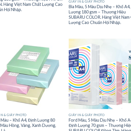
GIẤY IN & GIẤY PHOTO
. Hàng Việt Nam Chất Lượng Cao
Bìa Màu, 5 Màu Dịu Nhẹ – Khổ A4,
n Hội Nhập.
Lượng 180 gsm – Thương Hiệu
SUBARU COLOR. Hàng Việt Nam
Lượng Cao Chuẩn Hội Nhập.
IN & GIẤY PHOTO
GIẤY IN & GIẤY PHOTO
 Màu – Khổ A4, Định Lượng 80
Ford Màu, 5 Màu Dịu Nhẹ – Khổ A
 Màu Hồng, Vàng, Xanh Dương,
Định Lượng 70 gsm – Thương Hiệ
 Lá
SUBARU COLOR Đồng Tâm. Hàng