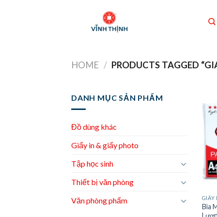
Skip
to
content
HOME
/
PRODUCTS TAGGED “GIA
DANH MỤC SẢN PHẨM
Đồ dùng khác
Giấy in & giấy photo
Tập học sinh
Thiết bị văn phòng
GIẤY 
Văn phòng phẩm
Bìa 
Lượn