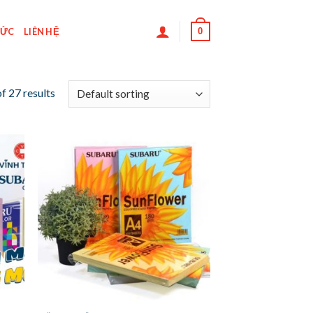
0
TỨC
LIÊN HỆ
f 27 results