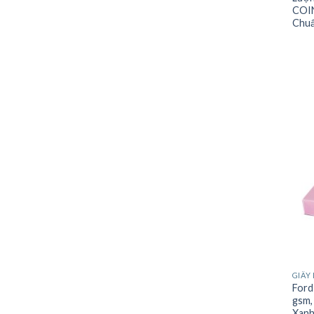
COIN
Chuẩ
GIẤY 
Ford
gsm,
Xanh