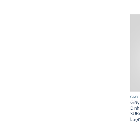
GIẤY 
Giấy
Định
SUBA
Lượn