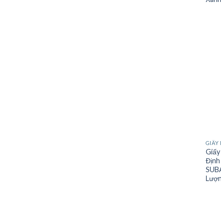
GIẤY 
Giấy
Định
SUBA
Lượn