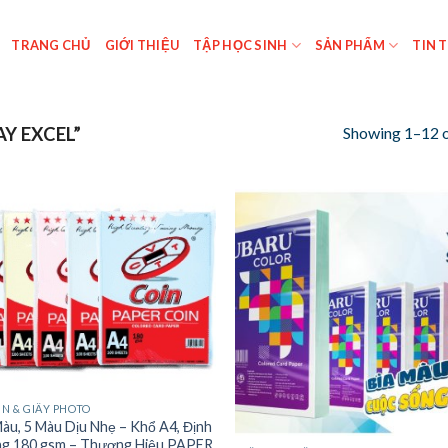
TRANG CHỦ
GIỚI THIỆU
TẬP HỌC SINH
SẢN PHẨM
TIN 
Showing 1–12 o
Y EXCEL”
IN & GIẤY PHOTO
Màu, 5 Màu Dịu Nhẹ – Khổ A4, Định
g 180 gsm – Thương Hiệu PAPER