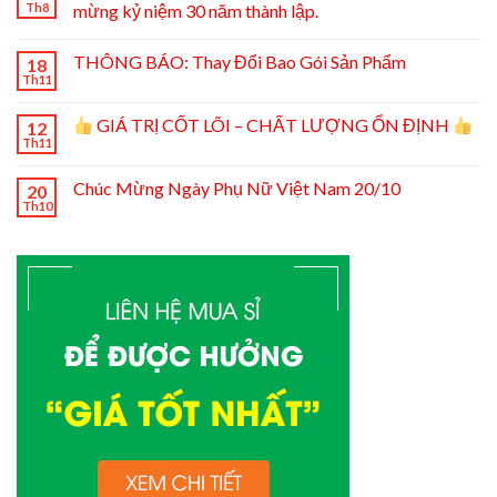
Th8
mừng kỷ niệm 30 năm thành lập.
THÔNG BÁO: Thay Đổi Bao Gói Sản Phẩm
18
Th11
GIÁ TRỊ CỐT LÕI – CHẤT LƯỢNG ỔN ĐỊNH
12
Th11
Chúc Mừng Ngày Phụ Nữ Việt Nam 20/10
20
Th10