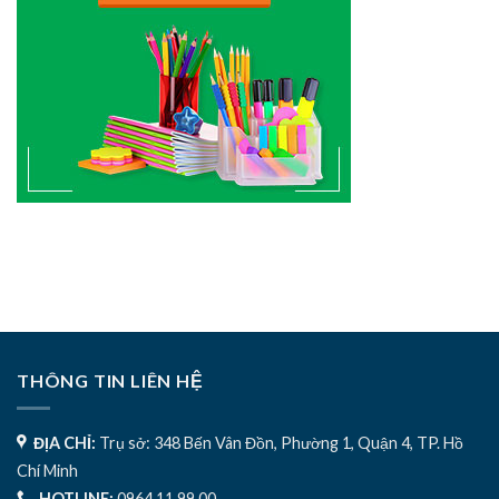
THÔNG TIN LIÊN HỆ
ĐỊA CHỈ:
Trụ sở: 348 Bến Vân Đồn, Phường 1, Quận 4, TP. Hồ
Chí Minh
HOTLINE:
0964 11 99 00