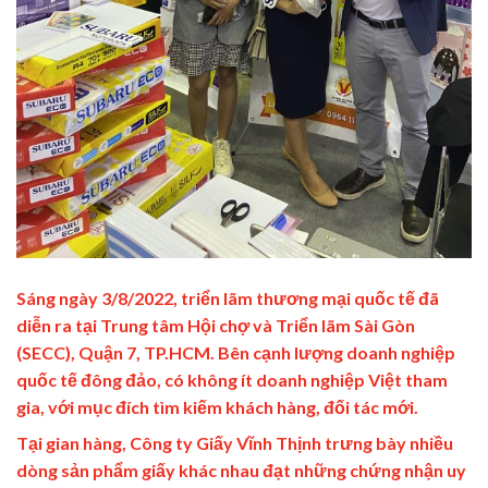
Sáng ngày 3/8/2022, triển lãm thương mại quốc tế đã
diễn ra tại Trung tâm Hội chợ và Triển lãm Sài Gòn
(SECC), Quận 7, TP.HCM. Bên cạnh lượng doanh nghiệp
quốc tế đông đảo, có không ít doanh nghiệp Việt tham
gia, với mục đích tìm kiếm khách hàng, đối tác mới.
Tại gian hàng, Công ty Giấy Vĩnh Thịnh trưng bày nhiều
dòng sản phẩm giấy khác nhau đạt những chứng nhận uy