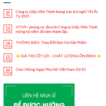
Công ty Giấy Vĩnh Thịnh thông báo lịch nghỉ Tết Ất
25
Th1
Tỵ 2025
HTV9 – phóng sự, đưa tin Công ty Giấy Vĩnh Thịnh
12
Th8
mừng kỷ niệm 30 năm thành lập.
THÔNG BÁO: Thay Đổi Bao Gói Sản Phẩm
18
Th11
GIÁ TRỊ CỐT LÕI – CHẤT LƯỢNG ỔN ĐỊNH
12
Th11
Chúc Mừng Ngày Phụ Nữ Việt Nam 20/10
20
Th10