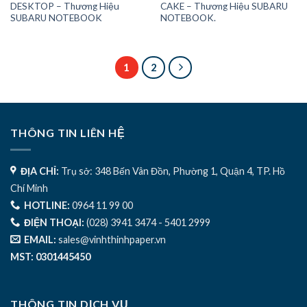
DESKTOP – Thương Hiệu
CAKE – Thương Hiệu SUBARU
SUBARU NOTEBOOK
NOTEBOOK.
1
2
THÔNG TIN LIÊN HỆ
ĐỊA CHỈ:
Trụ sở: 348 Bến Vân Đồn, Phường 1, Quận 4, TP. Hồ
Chí Minh
HOTLINE:
0964 11 99 00
ĐIỆN THOẠI:
(028) 3941 3474 - 5401 2999
EMAIL:
sales@vinhthinhpaper.vn
MST: 0301445450
THÔNG TIN DỊCH VỤ