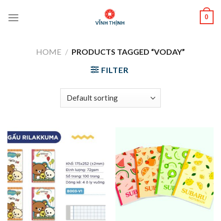
Skip
0
to
content
HOME
/
PRODUCTS TAGGED “VODAY”
FILTER