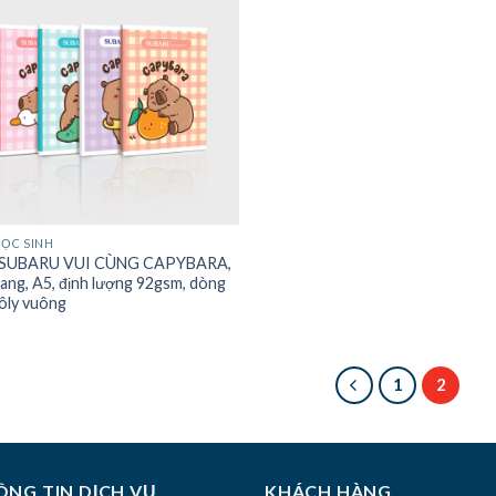
HỌC SINH
 SUBARU VUI CÙNG CAPYBARA,
rang, A5, định lượng 92gsm, dòng
 ôly vuông
1
2
NG TIN DỊCH VỤ
KHÁCH HÀNG