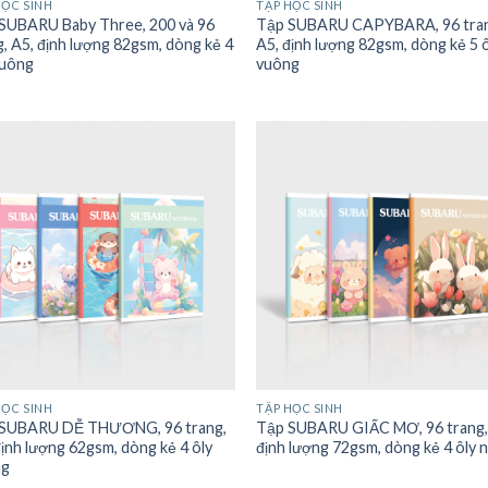
HỌC SINH
TẬP HỌC SINH
SUBARU Baby Three, 200 và 96
Tập SUBARU CAPYBARA, 96 tra
g, A5, định lượng 82gsm, dòng kẻ 4
A5, định lượng 82gsm, dòng kẻ 5 
vuông
vuông
HỌC SINH
TẬP HỌC SINH
SUBARU DỄ THƯƠNG, 96 trang,
Tập SUBARU GIẤC MƠ, 96 trang,
định lượng 62gsm, dòng kẻ 4 ôly
định lượng 72gsm, dòng kẻ 4 ôly 
ng