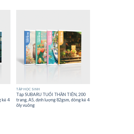
TẬP HỌC SINH
0
Tập SUBARU TUỔI THẦN TIÊN, 200
g kẻ 4
trang, A5, định lượng 82gsm, dòng kẻ 4
ôly vuông