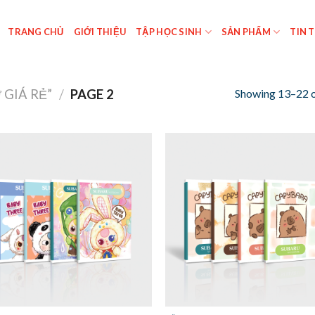
TRANG CHỦ
GIỚI THIỆU
TẬP HỌC SINH
SẢN PHẨM
TIN 
Showing 13–22 o
GIÁ RẺ”
/
PAGE 2