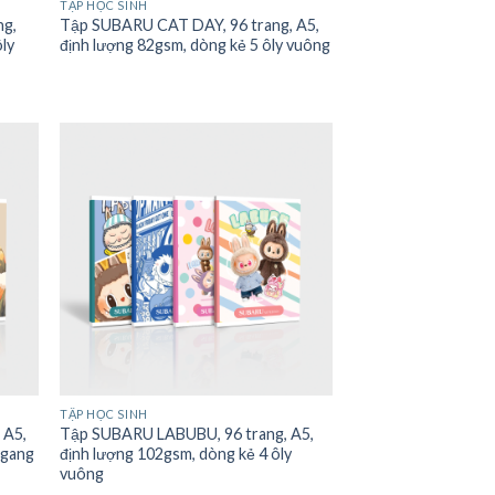
TẬP HỌC SINH
ng,
Tập SUBARU CAT DAY, 96 trang, A5,
ôly
định lượng 82gsm, dòng kẻ 5 ôly vuông
TẬP HỌC SINH
 A5,
Tập SUBARU LABUBU, 96 trang, A5,
ngang
định lượng 102gsm, dòng kẻ 4 ôly
vuông