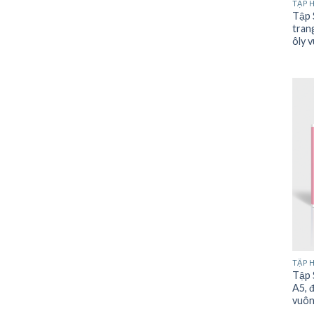
TẬP 
Tập 
tran
ôly 
TẬP 
Tập 
A5, 
vuô