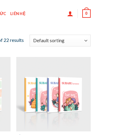
0
TỨC
LIÊN HỆ
f 22 results