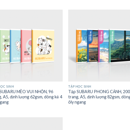
HỌC SINH
TẬP HỌC SINH
 SUBARU MÈO VUI NHỘN, 96
Tập SUBARU PHONG CẢNH, 20
g, A5, định lượng 62gsm, dòng kẻ 4
trang, A5, định lượng 82gsm, dòn
ngang
ôly ngang