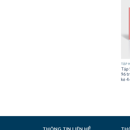
TẬP 
Tập
96 t
kẻ 4
THÔNG TIN LIÊN HỆ
THÔ