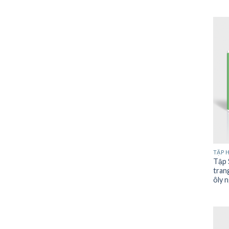
TẬP 
Tập
tran
ôly 