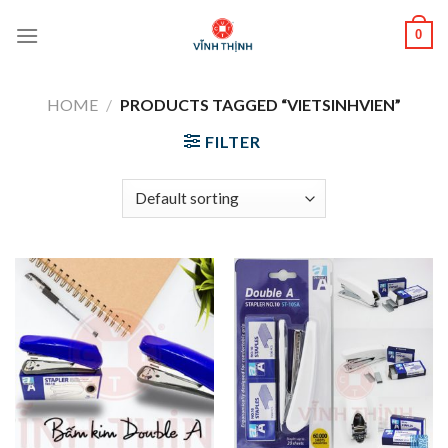
Skip
0
to
content
HOME
/
PRODUCTS TAGGED “VIETSINHVIEN”
FILTER