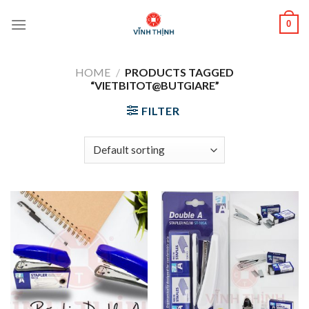
Skip
0
to
content
HOME
/
PRODUCTS TAGGED
“VIETBITOT@BUTGIARE”
FILTER