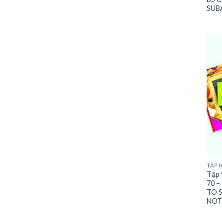
SUB
TẬP 
Tập 
70 
TO 
NOT