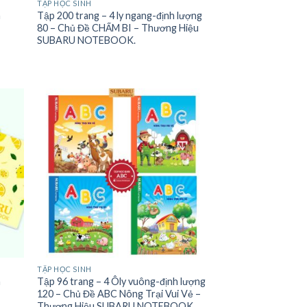
TẬP HỌC SINH
h
Tập 200 trang – 4 ly ngang-định lượng
80 – Chủ Đề CHẤM BI – Thương Hiệu
SUBARU NOTEBOOK.
TẬP HỌC SINH
h
Tập 96 trang – 4 Ôly vuông-định lượng
120 – Chủ Đề ABC Nông Trại Vui Vẻ –
Thương Hiệu SUBARU NOTEBOOK.