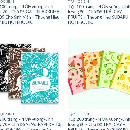
HỌC SINH
TẬP HỌC SINH
100 trang – 4 Ôly vuông-định
Tập 100 trang – 4 Ôly vuông-địn
g 70 – Chủ Đề GẤU RILAKKUMA –
lượng 80 – Chủ Đề TRÁI CÂY –
B5 Cho Sinh Viên – Thương Hiệu
FRUITS – Thương Hiệu SUBARU
ARU NOTEBOOK.
NOTEBOOK.
HỌC SINH
TẬP HỌC SINH
200 trang – 4 Ôly vuông-định
Tập 200 trang – 4 Ôly vuông-địn
g 70 – Chủ Đề NEWSPAPER – Tập
lượng 80 – Chủ Đề TRÁI CÂY –
ho Sinh Viên – Thương Hiệu
FRUITS – Thương Hiệu SUBARU