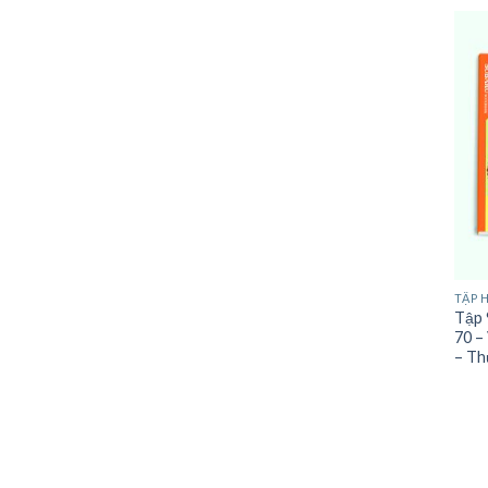
TẬP 
Tập 
70 –
– T