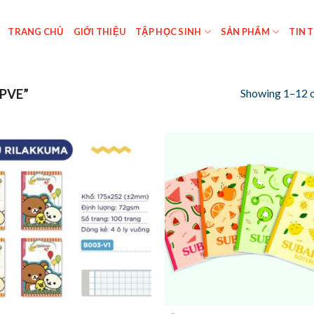
TRANG CHỦ
GIỚI THIỆU
TẬP HỌC SINH
SẢN PHẨM
TIN 
Showing 1–12 o
PVE”