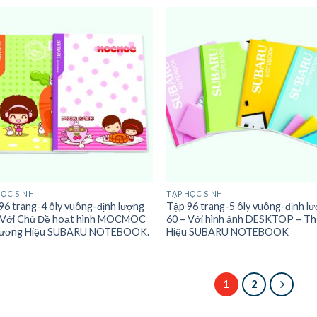
HỌC SINH
TẬP HỌC SINH
96 trang-4 ôly vuông-định lượng
Tập 96 trang-5 ôly vuông-định l
 Với Chủ Đề hoạt hình MOCMOC
60 – Với hình ảnh DESKTOP – T
hương Hiệu SUBARU NOTEBOOK.
Hiệu SUBARU NOTEBOOK
1
2