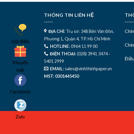
THÔNG TIN LIÊN HỆ
THÔ
Chí
ĐỊA CHỈ:
Trụ sở: 348 Bến Vân Đồn,
Phường 1, Quận 4, TP. Hồ Chí Minh
Gọi điện
Chín
HOTLINE:
0964 11 99 00
ĐIỆN THOẠI:
(028) 3941 3474 -
Điề
5401 2999
Khuyến
EMAIL:
sales@vinhthinhpaper.vn
mãi
MST: 0301445450
Facebook
Zalo