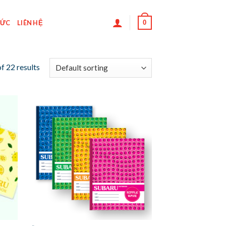
0
TỨC
LIÊN HỆ
f 22 results