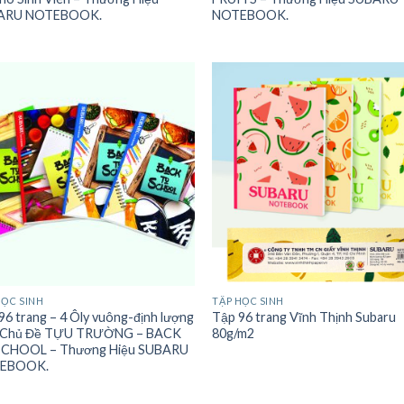
ARU NOTEBOOK.
NOTEBOOK.
HỌC SINH
TẬP HỌC SINH
96 trang – 4 Ôly vuông-định lượng
Tập 96 trang Vĩnh Thịnh Subaru
– Chủ Đề TỰU TRƯỜNG – BACK
80g/m2
SCHOOL – Thương Hiệu SUBARU
EBOOK.