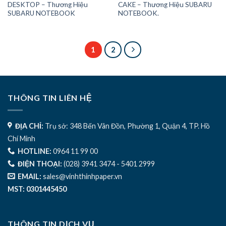
DESKTOP – Thương Hiệu
CAKE – Thương Hiệu SUBARU
SUBARU NOTEBOOK
NOTEBOOK.
1
2
THÔNG TIN LIÊN HỆ
ĐỊA CHỈ:
Trụ sở: 348 Bến Vân Đồn, Phường 1, Quận 4, TP. Hồ
Chí Minh
HOTLINE:
0964 11 99 00
ĐIỆN THOẠI:
(028) 3941 3474 - 5401 2999
EMAIL:
sales@vinhthinhpaper.vn
MST: 0301445450
THÔNG TIN DỊCH VỤ