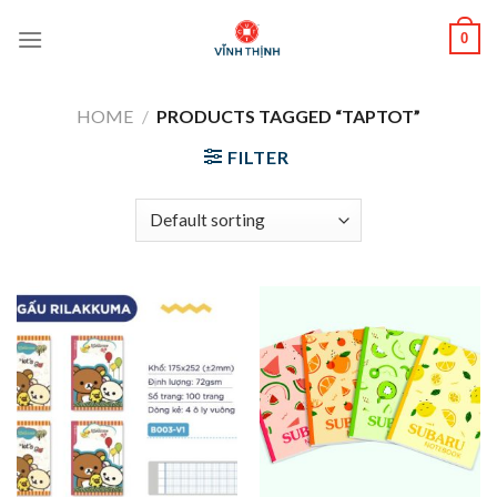
Skip
0
to
content
HOME
/
PRODUCTS TAGGED “TAPTOT”
FILTER