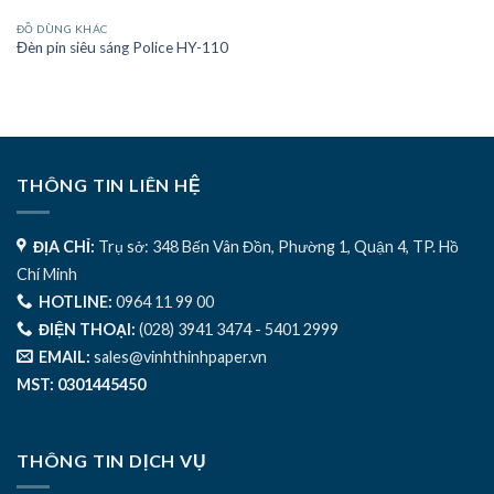
ĐỒ DÙNG KHÁC
Đèn pin siêu sáng Police HY-110
THÔNG TIN LIÊN HỆ
ĐỊA CHỈ:
Trụ sở: 348 Bến Vân Đồn, Phường 1, Quận 4, TP. Hồ
Chí Minh
HOTLINE:
0964 11 99 00
ĐIỆN THOẠI:
(028) 3941 3474 - 5401 2999
EMAIL:
sales@vinhthinhpaper.vn
MST: 0301445450
THÔNG TIN DỊCH VỤ