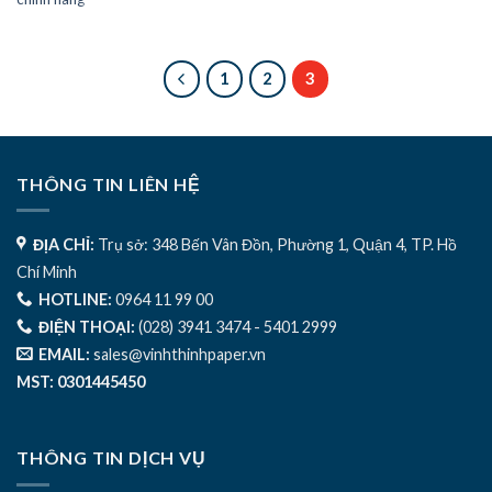
1
2
3
THÔNG TIN LIÊN HỆ
ĐỊA CHỈ:
Trụ sở: 348 Bến Vân Đồn, Phường 1, Quận 4, TP. Hồ
Chí Minh
HOTLINE:
0964 11 99 00
ĐIỆN THOẠI:
(028) 3941 3474 - 5401 2999
EMAIL:
sales@vinhthinhpaper.vn
MST: 0301445450
THÔNG TIN DỊCH VỤ