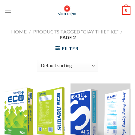
Skip
0
to
content
HOME
/
PRODUCTS TAGGED “GIAY THIET KE”
/
PAGE 2
FILTER