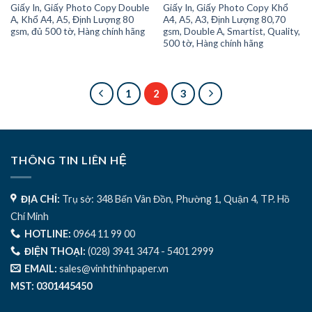
Giấy In, Giấy Photo Copy Double
Giấy In, Giấy Photo Copy Khổ
A, Khổ A4, A5, Định Lượng 80
A4, A5, A3, Định Lượng 80,70
gsm, đủ 500 tờ, Hàng chính hãng
gsm, Double A, Smartist, Quality,
500 tờ, Hàng chính hãng
1
2
3
THÔNG TIN LIÊN HỆ
ĐỊA CHỈ:
Trụ sở: 348 Bến Vân Đồn, Phường 1, Quận 4, TP. Hồ
Chí Minh
HOTLINE:
0964 11 99 00
ĐIỆN THOẠI:
(028) 3941 3474 - 5401 2999
EMAIL:
sales@vinhthinhpaper.vn
MST: 0301445450