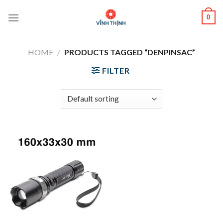
Skip
0
to
content
HOME
/
PRODUCTS TAGGED “DENPINSAC”
FILTER