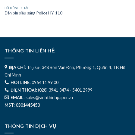
ĐỒ DÙNG KHÁC
Đèn pin siêu sáng Police HY-110
THÔNG TIN LIÊN HỆ
ĐỊA CHỈ:
Trụ sở: 348 Bến Vân Đồn, Phường 1, Quận 4, TP. Hồ
Chí Minh
HOTLINE:
0964 11 99 00
ĐIỆN THOẠI:
(028) 3941 3474 - 5401 2999
EMAIL:
sales@vinhthinhpaper.vn
MST: 0301445450
THÔNG TIN DỊCH VỤ