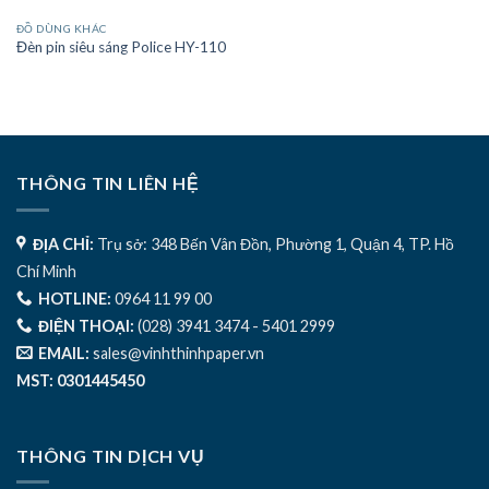
ĐỒ DÙNG KHÁC
Đèn pin siêu sáng Police HY-110
THÔNG TIN LIÊN HỆ
ĐỊA CHỈ:
Trụ sở: 348 Bến Vân Đồn, Phường 1, Quận 4, TP. Hồ
Chí Minh
HOTLINE:
0964 11 99 00
ĐIỆN THOẠI:
(028) 3941 3474 - 5401 2999
EMAIL:
sales@vinhthinhpaper.vn
MST: 0301445450
THÔNG TIN DỊCH VỤ