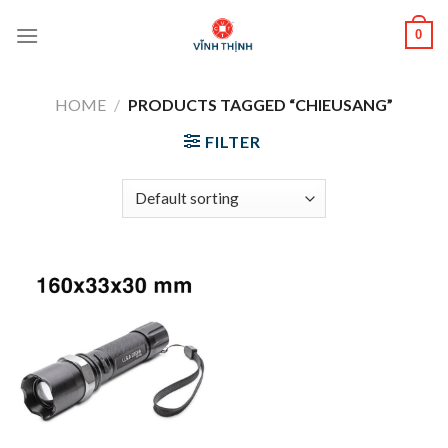
Skip
0
to
content
HOME
/
PRODUCTS TAGGED “CHIEUSANG”
FILTER