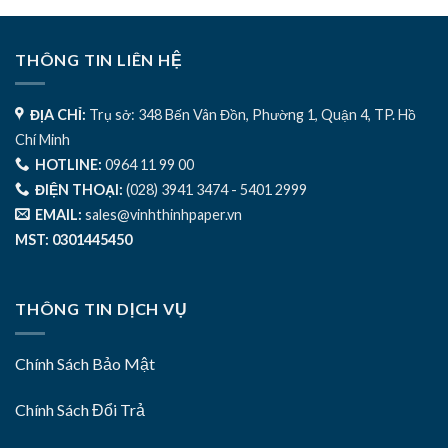
THÔNG TIN LIÊN HỆ
ĐỊA CHỈ:
Trụ sở: 348 Bến Vân Đồn, Phường 1, Quận 4, TP. Hồ
Chí Minh
HOTLINE:
0964 11 99 00
ĐIỆN THOẠI:
(028) 3941 3474 - 5401 2999
EMAIL:
sales@vinhthinhpaper.vn
MST: 0301445450
THÔNG TIN DỊCH VỤ
Chính Sách Bảo Mật
Chính Sách Đổi Trả