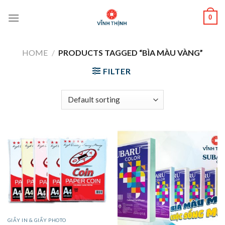
Skip
0
to
content
HOME
/
PRODUCTS TAGGED “BÌA MÀU VÀNG”
FILTER
GIẤY IN & GIẤY PHOTO