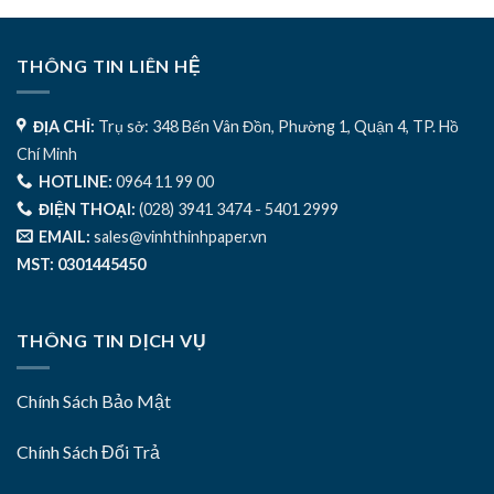
THÔNG TIN LIÊN HỆ
ĐỊA CHỈ:
Trụ sở: 348 Bến Vân Đồn, Phường 1, Quận 4, TP. Hồ
Chí Minh
HOTLINE:
0964 11 99 00
ĐIỆN THOẠI:
(028) 3941 3474 - 5401 2999
EMAIL:
sales@vinhthinhpaper.vn
MST: 0301445450
THÔNG TIN DỊCH VỤ
Chính Sách Bảo Mật
Chính Sách Đổi Trả