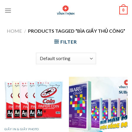
Skip
0
to
content
HOME
/
PRODUCTS TAGGED “BÌA GIẤY THỦ CÔNG”
FILTER
GIẤY IN & GIẤY PHOTO