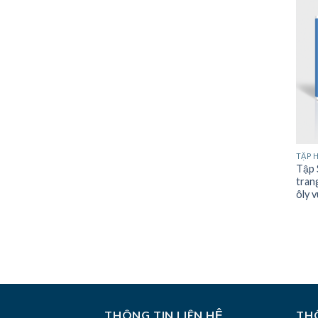
TẬP 
Tập 
tran
ôly 
THÔNG TIN LIÊN HỆ
THÔ