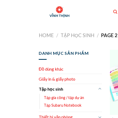
Skip
to
content
HOME
/
TẬP HỌC SINH
/
PAGE 2
DANH MỤC SẢN PHẨM
Đồ dùng khác
Giấy in & giấy photo
Tập học sinh
Tập gia công / tập dự án
Tập Subaru Notebook
Thiết bị văn phòng