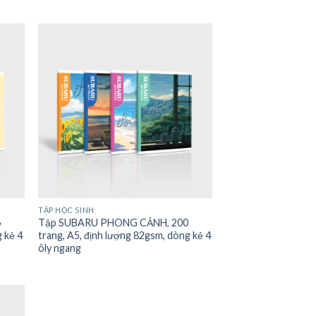
TẬP HỌC SINH
6
Tập SUBARU PHONG CẢNH, 200
g kẻ 4
trang, A5, định lượng 82gsm, dòng kẻ 4
ôly ngang