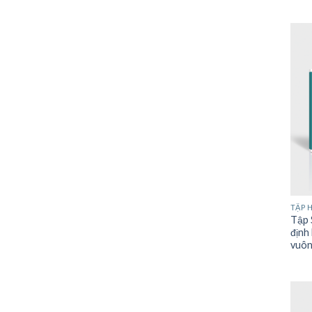
TẬP 
Tập 
định
vuô