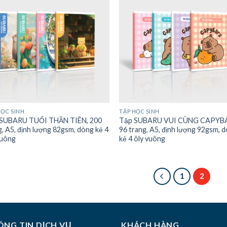
HỌC SINH
TẬP HỌC SINH
SUBARU TUỔI THẦN TIÊN, 200
Tập SUBARU VUI CÙNG CAPYB
g, A5, định lượng 82gsm, dòng kẻ 4
96 trang, A5, định lượng 92gsm, 
vuông
kẻ 4 ôly vuông
1
2
NG TIN DỊCH VỤ
KHÁCH HÀNG