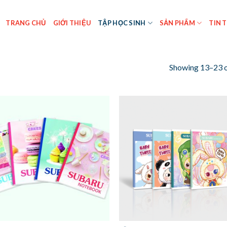
TRANG CHỦ
GIỚI THIỆU
TẬP HỌC SINH
SẢN PHẨM
TIN 
Showing 13–23 o