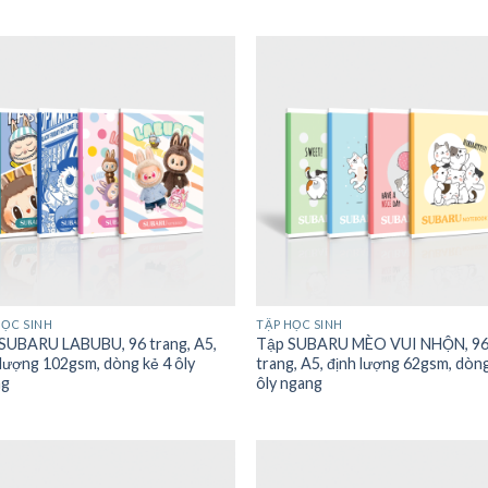
HỌC SINH
TẬP HỌC SINH
SUBARU LABUBU, 96 trang, A5,
Tập SUBARU MÈO VUI NHỘN, 9
 lượng 102gsm, dòng kẻ 4 ôly
trang, A5, định lượng 62gsm, dòn
ng
ôly ngang