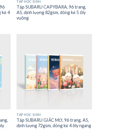
TẬP HỌC SINH
 96
Tập SUBARU CAPYBARA, 96 trang,
g kẻ 4
A5, định lượng 82gsm, dòng kẻ 5 ôly
vuông
TẬP HỌC SINH
ang,
Tập SUBARU GIẤC MƠ, 96 trang, A5,
ôly
định lượng 72gsm, dòng kẻ 4 ôly ngang