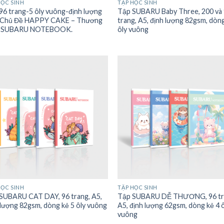
HỌC SINH
TẬP HỌC SINH
96 trang-5 ôly vuông-định lượng
Tập SUBARU Baby Three, 200 và
 Chủ Đề HAPPY CAKE – Thương
trang, A5, định lượng 82gsm, dòn
u SUBARU NOTEBOOK.
ôly vuông
HỌC SINH
TẬP HỌC SINH
SUBARU CAT DAY, 96 trang, A5,
Tập SUBARU DỄ THƯƠNG, 96 tr
 lượng 82gsm, dòng kẻ 5 ôly vuông
A5, định lượng 62gsm, dòng kẻ 4 
vuông