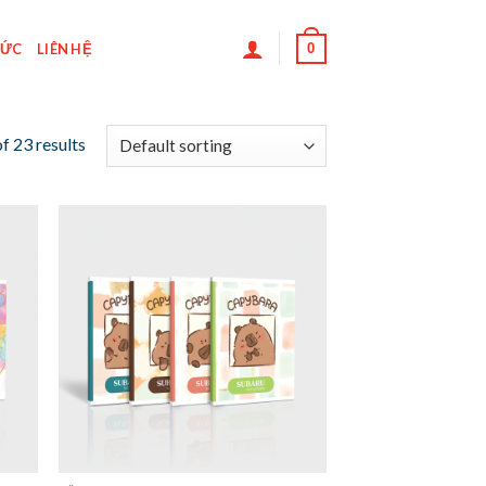
0
TỨC
LIÊN HỆ
f 23 results