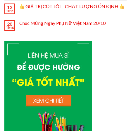
GIÁ TRỊ CỐT LÕI – CHẤT LƯỢNG ỔN ĐỊNH
12
Th11
Chúc Mừng Ngày Phụ Nữ Việt Nam 20/10
20
Th10