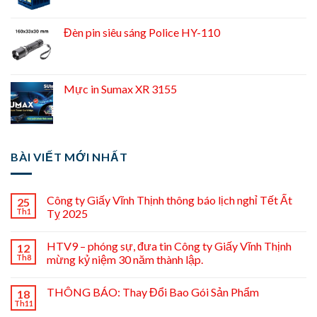
Đèn pin siêu sáng Police HY-110
Mực in Sumax XR 3155
BÀI VIẾT MỚI NHẤT
Công ty Giấy Vĩnh Thịnh thông báo lịch nghỉ Tết Ất
25
Th1
Tỵ 2025
HTV9 – phóng sự, đưa tin Công ty Giấy Vĩnh Thịnh
12
Th8
mừng kỷ niệm 30 năm thành lập.
THÔNG BÁO: Thay Đổi Bao Gói Sản Phẩm
18
Th11