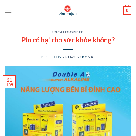
Skip
0
to
content
UNCATEGORIZED
Pin có hại cho sức khỏe không?
POSTED ON
21/04/2022
BY
MAI
21
Th4