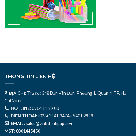
THÔNG TIN LIÊN HỆ
ĐỊA CHỈ:
Trụ sở: 348 Bến Vân Đồn, Phường 1, Quận 4, TP. Hồ
Chí Minh
HOTLINE:
0964 11 99 00
ĐIỆN THOẠI:
(028) 3941 3474 - 5401 2999
EMAIL:
sales@vinhthinhpaper.vn
MST: 0301445450