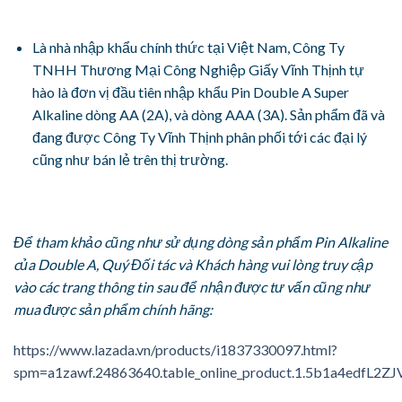
Là nhà nhập khẩu chính thức tại Việt Nam, Công Ty
TNHH Thương Mại Công Nghiệp Giấy Vĩnh Thịnh tự
hào là đơn vị đầu tiên nhập khẩu Pin Double A Super
Alkaline dòng AA (2A), và dòng AAA (3A). Sản phẩm đã và
đang được Công Ty Vĩnh Thịnh phân phối tới các đại lý
cũng như bán lẻ trên thị trường.
Để tham khảo cũng như sử dụng dòng sản phẩm Pin Alkaline
của Double A, Quý Đối tác và Khách hàng vui lòng truy cập
vào các trang thông tin sau để nhận được tư vấn cũng như
mua được sản phẩm chính hãng:
https://www.lazada.vn/products/i1837330097.html?
spm=a1zawf.24863640.table_online_product.1.5b1a4edfL2ZJ