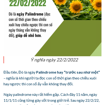
Ý nghĩa ngày 22/2/2022
Đầu tiên, Đó là ngày
Palindrome hay “trước sau như một”
– nghĩa là khi người ta đọc con số thời gian theo chiều xuôi
hay ngược thì con số ấy vẫn không thay đổi.
Ngày palindrome này rất hiếm gặp. Cách đây 11 năm, ngày
11/1/11 cũng từng gây sốt trong giới trẻ. Sau ngày 22/2/22,