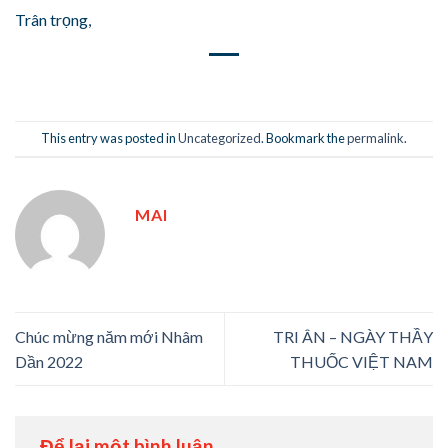
Trân trọng,
This entry was posted in
Uncategorized
. Bookmark the
permalink
.
MAI
Chúc mừng năm mới Nhâm
TRI ÂN – NGÀY THẦY
Dần 2022
THUỐC VIỆT NAM
Để lại một bình luận