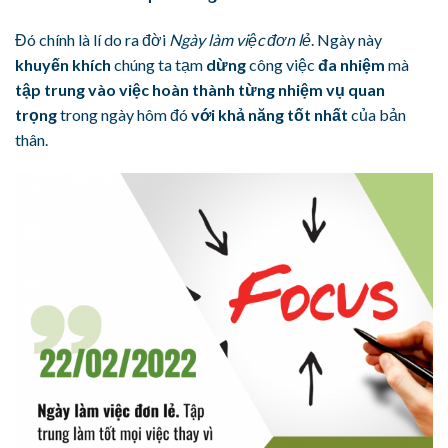
Đó chính là lí do ra đời
Ngày làm việc đơn lẻ
. Ngày này
khuyến khích
chúng ta tạm
dừng
công việc
đa nhiệm
mà
tập trung vào việc hoàn thành từng nhiệm vụ quan
trọng
trong ngày hôm đó
với khả năng tốt nhất
của bản
thân.