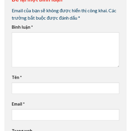
Email của bạn sẽ không được hiển thị công khai.
Các
trường bắt buộc được đánh dấu
*
Bình luận
*
Tên
*
Email
*
Trang web