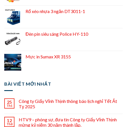
Rổ xéo nhựa 3 ngăn DT3011-1
Đèn pin siêu sáng Police HY-110
Mực in Sumax XR 3155
BÀI VIẾT MỚI NHẤT
Công ty Giấy Vĩnh Thịnh thông báo lịch nghỉ Tết Ất
25
Th1
Tỵ 2025
HTV9 – phóng sự, đưa tin Công ty Giấy Vĩnh Thịnh
12
Th8
mừng kỷ niệm 30 năm thành lập.