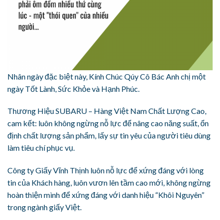
Nhân ngày đặc biệt này, Kính Chúc Qúy Cô Bác Anh chị một
ngày Tốt Lành, Sức Khỏe và Hạnh Phúc.
Thương Hiệu SUBARU – Hàng Việt Nam Chất Lượng Cao,
cam kết: luôn không ngừng nỗ lực để nâng cao năng suất, ổn
định chất lượng sản phẩm, lấy sự tin yêu của người tiêu dùng
làm tiêu chí phục vụ.
Công ty Giấy Vĩnh Thịnh luôn nỗ lực để xứng đáng với lòng
tin của Khách hàng, luôn vươn lên tầm cao mới, không ngừng
hoàn thiện mình để xứng đáng với danh hiệu “Khôi Nguyên”
trong ngành giấy Việt.