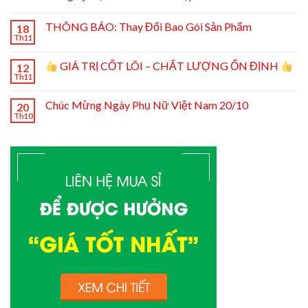
THÔNG BÁO: Thay Đổi Bao Gói Sản Phẩm
18
Th11
GIÁ TRỊ CỐT LÕI – CHẤT LƯỢNG ỔN ĐỊNH
12
Th11
Chúc Mừng Ngày Phụ Nữ Việt Nam 20/10
20
Th10