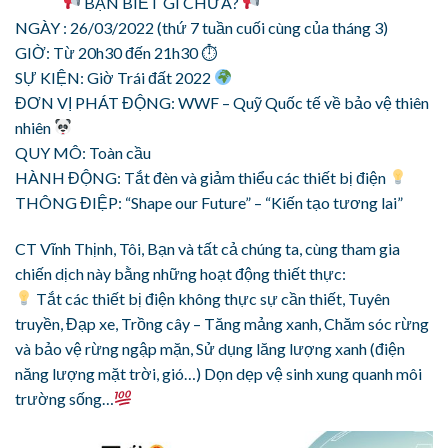
BẠN BIẾT GÌ CHƯA?
NGÀY : 26/03/2022 (thứ 7 tuần cuối cùng của tháng 3)
GIỜ: Từ 20h30 đến 21h30 ⏱
SỰ KIỆN: Giờ Trái đất 2022
ĐƠN VỊ PHÁT ĐỘNG: WWF – Quỹ Quốc tế về bảo vệ thiên
nhiên
QUY MÔ: Toàn cầu
HÀNH ĐỘNG: Tắt đèn và giảm thiểu các thiết bị điện
THÔNG ĐIỆP: “Shape our Future” – “Kiến tạo tương lai”
CT Vĩnh Thịnh, Tôi, Bạn và tất cả chúng ta, cùng tham gia
chiến dịch này bằng những hoạt động thiết thực:
Tắt các thiết bị điện không thực sự cần thiết, Tuyên
truyền, Đạp xe, Trồng cây – Tăng mảng xanh, Chăm sóc rừng
và bảo vệ rừng ngập mặn, Sử dụng lăng lượng xanh (điện
năng lượng mặt trời, gió…) Dọn dẹp vệ sinh xung quanh môi
trường sống…