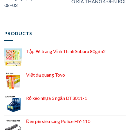
Ô KÌA THÁNG 4 ĐẾN RỒI
08~03
PRODUCTS
Tập 96 trang Vĩnh Thịnh Subaru 80g/m2
Viết dạ quang Toyo
Rổ xéo nhựa 3 ngăn DT3011-1
Đèn pin siêu sáng Police HY-110