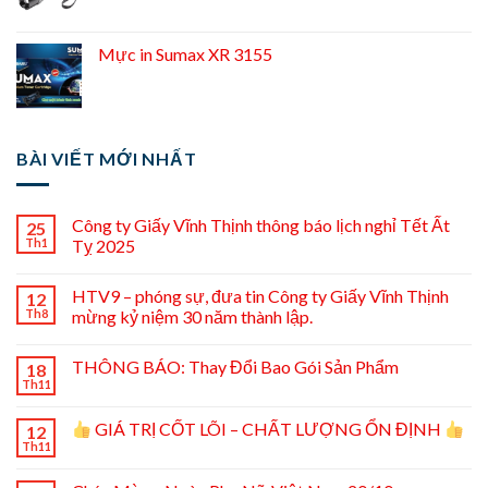
Mực in Sumax XR 3155
BÀI VIẾT MỚI NHẤT
Công ty Giấy Vĩnh Thịnh thông báo lịch nghỉ Tết Ất
25
Th1
Tỵ 2025
HTV9 – phóng sự, đưa tin Công ty Giấy Vĩnh Thịnh
12
Th8
mừng kỷ niệm 30 năm thành lập.
THÔNG BÁO: Thay Đổi Bao Gói Sản Phẩm
18
Th11
GIÁ TRỊ CỐT LÕI – CHẤT LƯỢNG ỔN ĐỊNH
12
Th11